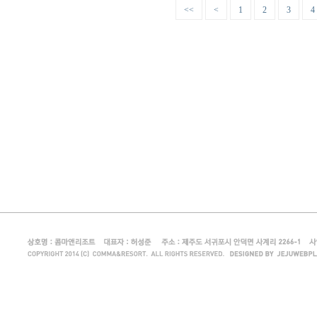
<<
<
1
2
3
4