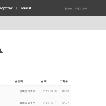
Down
|
거래처예약
글쓴이
날 짜
조회수
콤마앤리조트
2021-10-28
40018
콤마앤리조트
2021-06-21
42677