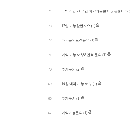
8,24-26일 2박 4인 예약가능한지 궁금합니다
74
17일 가능할런지요
(1)
73
다시문의드려용^^
(1)
72
예약 가능 여부&견적 문의
(1)
71
추가문의
(2)
70
10월 예약 가능 여부
(1)
69
추가문의
(1)
68
예약가능문의
(1)
67