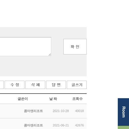
글쓴이
날 짜
조회수
콤마앤리조트
2021-10-28
40018
콤마앤리조트
2021-06-21
42676